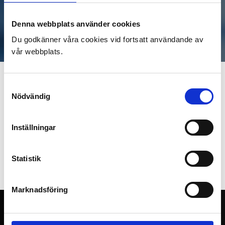
Denna webbplats använder cookies
Du godkänner våra cookies vid fortsatt användande av
vår webbplats.
Från IT-support till
Samtyckesval
Nödvändig
försäljning och
fotoframkallning
Inställningar
Upptäck hur våra tjänster gör skillnad med viktiga data och
Statistik
resultat
Marknadsföring